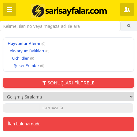
Hayvanlar Alemi
(0)
Akvaryum Balıkları
(0)
Cichlidler
(0)
Şeker Pembe
(0)
SONUÇLARI FİLTRELE
İLAN BAŞLIĞI
İlan bulunamadı.