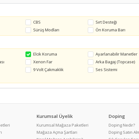
CBS
Sırt Desteği
Sürüş Modları
Ön Koruma Barı
Elcik Koruma
Ayarlanabilir Manetler
ası
Xenon Far
Arka Bagaj (Topcase)
9 Volt Çakmaklık
Ses Sistemi
Kurumsal Üyelik
Doping
etleri
Kurumsal Mağaza Paketleri
Doping Nedir?
ı
Mağaza Açma Şartları
Doping Satın Alm