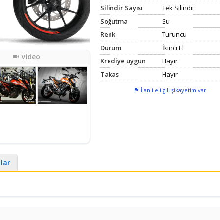
Silindir Sayısı
Tek Silindir
Soğutma
Su
Renk
Turuncu
Durum
İkinci El
Video
Krediye uygun
Hayır
Takas
Hayır
İlan ile ilgili şikayetim var
nlar