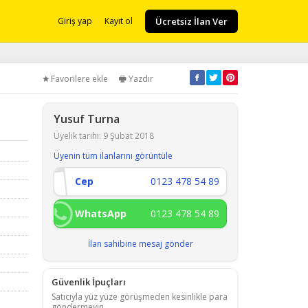
Ücretsiz İlan Ver
Giriş yap
Kayıt ol
Favorilere ekle
Yazdır
Yusuf Turna
Üyelik tarihi: 9 Şubat 2018
Üyenin tüm ilanlarını görüntüle
Cep
0123 478 54 89
WhatsApp
0123 478 54 89
İlan sahibine mesaj gönder
Güvenlik İpuçları
Satıcıyla yüz yüze görüşmeden kesinlikle para
göndermeyin.