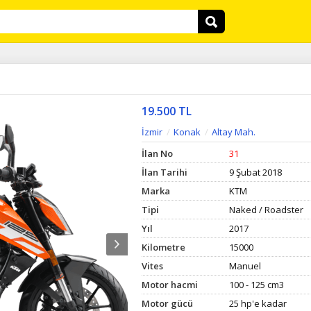
19.500 TL
İzmir
Konak
Altay Mah.
İlan No
31
İlan Tarihi
9 Şubat 2018
Marka
KTM
Tipi
Naked / Roadster
Yıl
2017
Kilometre
15000
Vites
Manuel
Motor hacmi
100 - 125 cm3
Motor gücü
25 hp'e kadar