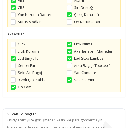
ABS
Alarm
CBS
Sırt Desteği
Yan Koruma Barları
Çekiş Kontrolü
Sürüş Modları
Ön Koruma Barı
Aksesuar
GPS
Elcik Isıtma
Elcik Koruma
Ayarlanabilir Manetler
Led Sinyaller
Led Stop Lambası
Xenon Far
Arka Bagaj (Topcase)
Sele Altı Bagaj
Yan Çantalar
9 Volt Çakmaklık
Ses Sistemi
Ön Cam
Güvenlik İpuçları
Satıcıyla yüz yüze görüşmeden kesinlikle para göndermeyin.
Aracı görmeden kapora için para gönderilmesi taleplerini kabul