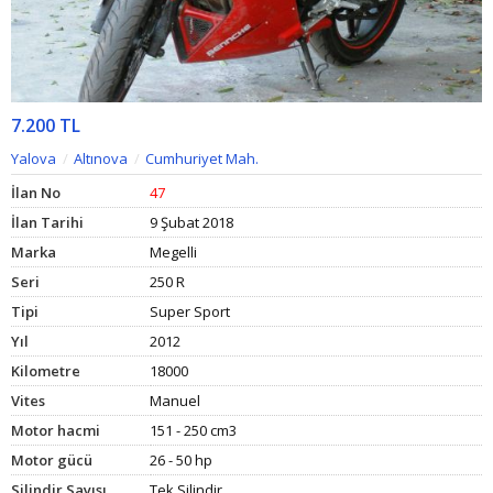
7.200 TL
Yalova
Altınova
Cumhuriyet Mah.
İlan No
47
İlan Tarihi
9 Şubat 2018
Marka
Megelli
Seri
250 R
Tipi
Super Sport
Yıl
2012
Kilometre
18000
Vites
Manuel
Motor hacmi
151 - 250 cm3
Motor gücü
26 - 50 hp
Silindir Sayısı
Tek Silindir