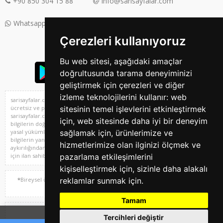
+90 850 304 15 88
info@sarisayfalar.com
Whatsapp Destek: +90 850 304 15 88
Çerezleri kullanıyoruz
Bu web sitesi, aşağıdaki amaçlar
doğrultusunda tarama deneyiminizi
geliştirmek için çerezleri ve diğer
izleme teknolojilerini kullanır:
web
sarisayfalar.com Türkiye^'nin sıfır ve 2. el araba, emlak, vasıta, iş ilanları,
sitesinin temel işlevlerini etkinleştirmek
ücretsiz ve profesyone ilan sitesi ve 2. el alışveriş platformu,
sarisayfalar.com'da yer alan kullanıcıların oluşturduğu tüm içerik, görüş ve
için
,
web sitesinde daha iyi bir deneyim
bilgilerin doğruluğu, eksiksiz ve değişmez olduğu, yayınlanması ile ilgili
sağlamak için
,
ürünlerimize ve
yasal yükümlülükler içeriği oluşturan kullanıcıya aittir. Bu içeriğin, görüş ve
bilgilerin yanlışlık, eksiklik veya yasalarla düzenlenmiş kurallara
hizmetlerimize olan ilginizi ölçmek ve
aykırılığından sarisayfalar.com hiçbir şekilde sorumlu değildir. Sorularınız
pazarlama etkileşimlerini
için ilan sahibi ile irtibata geçebilirsiniz.
kişiselleştirmek için
,
sizinle daha alakalı
reklamlar sunmak için
.
*
Bireysel üyeliklerde
ücretsiz ilan sayısı 2 adet kategoride 3 ilandır.
Her bir ilan için yayın süresi 30 gündür.
Tamam
Telif Hakkı © 1997 - 2025 sarisayfalar.com Tüm Hakları Sakldır.
İlan sahibi: Yasin Şimşek
Tercihleri değiştir