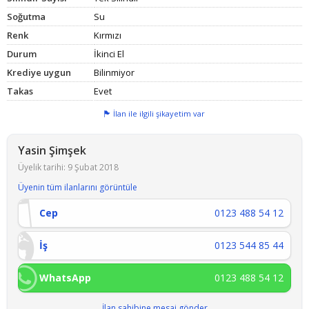
Soğutma
Su
Renk
Kırmızı
Durum
İkinci El
Krediye uygun
Bilinmiyor
Takas
Evet
İlan ile ilgili şikayetim var
Yasin Şimşek
Üyelik tarihi: 9 Şubat 2018
Üyenin tüm ilanlarını görüntüle
Cep
0123 488 54 12
İş
0123 544 85 44
WhatsApp
0123 488 54 12
İlan sahibine mesaj gönder