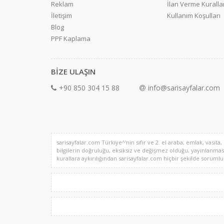
Reklam
İlan Verme Kurallar
İletişim
Kullanım Koşulları
Blog
PPF Kaplama
BİZE ULAŞIN
+90 850 304 15 88
info@sarisayfalar.com
sarisayfalar.com Türkiye^'nin sıfır ve 2. el araba, emlak, vasıta,
bilgilerin doğruluğu, eksiksiz ve değişmez olduğu, yayınlanması il
kurallara aykırılığından sarisayfalar.com hiçbir şekilde sorumlu de