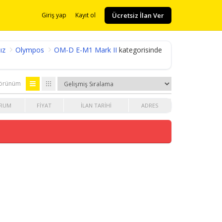
Ücretsiz İlan Ver
Giriş yap
Kayıt ol
ız
Olympos
OM-D E-M1 Mark II
kategorisinde
örünüm
RUM
FIYAT
İLAN TARIHI
ADRES