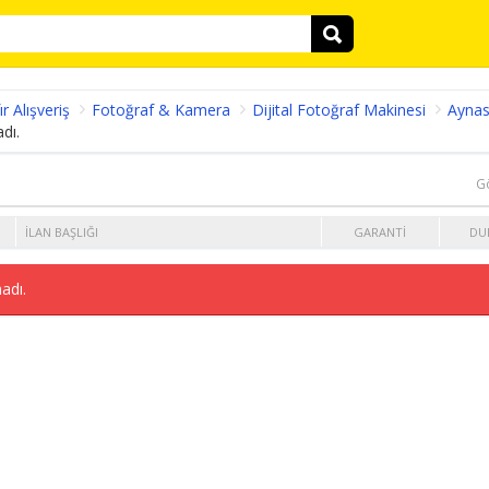
ır Alışveriş
Fotoğraf & Kamera
Dijital Fotoğraf Makinesi
Aynas
dı.
G
İLAN BAŞLIĞI
GARANTI
DU
adı.