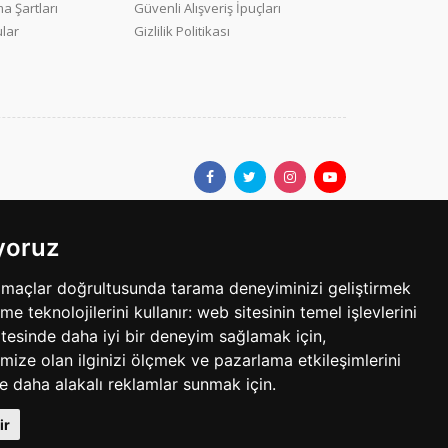
a Şartları
Güvenli Alışveriş İpuçları
ular
Gizlilik Politikası
ıyoruz
ar.com'da yer alan kullanıcıların oluşturduğu tüm içerik, görüş ve
amaçlar doğrultusunda tarama deneyiminizi geliştirmek
bilgilerin yanlışlık, eksiklik veya yasalarla düzenlenmiş
eme teknolojilerini kullanır:
web sitesinin temel işlevlerini
tesinde daha iyi bir deneyim sağlamak için
,
mize olan ilginizi ölçmek ve pazarlama etkileşimlerini
egoride 3 ilandır. Her bir ilan için yayın süresi 30 gündür.
le daha alakalı reklamlar sunmak için
.
Telif Hakkı © 1997 - 2025 sarisayfalar.com Tüm Hakları Sakldır.
ir