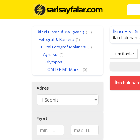
İkinci El ve Sıf
İkinci El ve Sıfır Alışveriş
(30)
ilan bulunama
Fotoğraf & Kamera
(0)
Dijital Fotoğraf Makinesi
(0)
Tüm İlanlar
Aynasız
(0)
Olympos
(0)
OM-D E-M1 Mark II
(0)
İlan bulunam
Adres
Fiyat