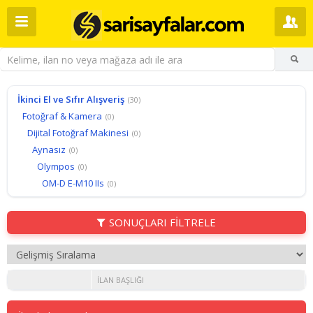
İkinci El ve Sıfır Alışveriş
(30)
Fotoğraf & Kamera
(0)
Dijital Fotoğraf Makinesi
(0)
Aynasız
(0)
Olympos
(0)
OM-D E-M10 IIs
(0)
SONUÇLARI FİLTRELE
İLAN BAŞLIĞI