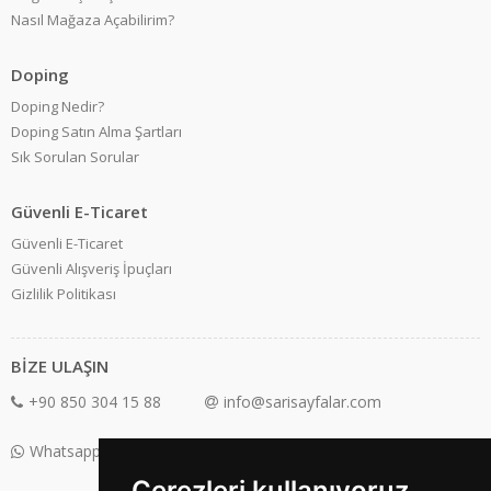
Nasıl Mağaza Açabilirim?
Doping
Doping Nedir?
Doping Satın Alma Şartları
Sık Sorulan Sorular
Güvenli E-Ticaret
Güvenli E-Ticaret
Güvenli Alışveriş İpuçları
Gizlilik Politikası
BİZE ULAŞIN
+90 850 304 15 88
info@sarisayfalar.com
Whatsapp Destek: +90 850 304 15 88
Çerezleri kullanıyoruz