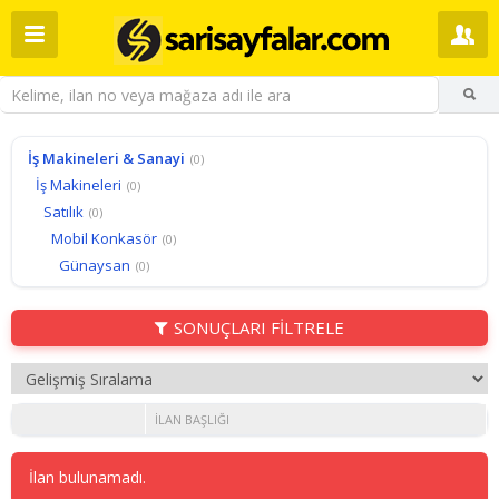
İş Makineleri & Sanayi
(0)
İş Makineleri
(0)
Satılık
(0)
Mobil Konkasör
(0)
Günaysan
(0)
SONUÇLARI FİLTRELE
İLAN BAŞLIĞI
İlan bulunamadı.