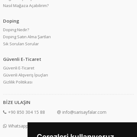
Nasıl Mağaza Açabilirim?
Doping
Doping Nedir?
Doping Satın Alma Şartları
Sık Sorulan Sorular
Güvenli E-Ticaret
Güvenli E-Ticaret
Güvenli Alışveriş İpuçları
Gizlilik Politikası
BİZE ULAŞIN
+90 850 304 15 88
info@sarisayfalar.com
Whatsapp Destek: +90 850 304 15 88
Çerezleri kullanıyoruz