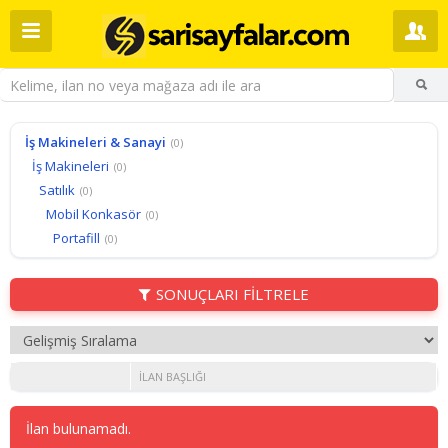
İş Makineleri & Sanayi
(0)
İş Makineleri
(0)
Satılık
(0)
Mobil Konkasör
(0)
Portafill
(0)
SONUÇLARI FİLTRELE
İLAN BAŞLIĞI
İlan bulunamadı.