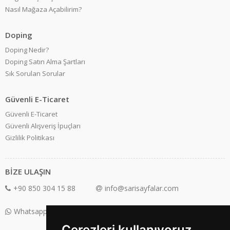
Nasıl Mağaza Açabilirim?
Doping
Doping Nedir?
Doping Satın Alma Şartları
Sık Sorulan Sorular
Güvenli E-Ticaret
Güvenli E-Ticaret
Güvenli Alışveriş İpuçları
Gizlilik Politikası
BİZE ULAŞIN
+90 850 304 15 88
info@sarisayfalar.com
Whatsapp Destek: +90 850 304 15 88
Çerezleri kullanıyoruz