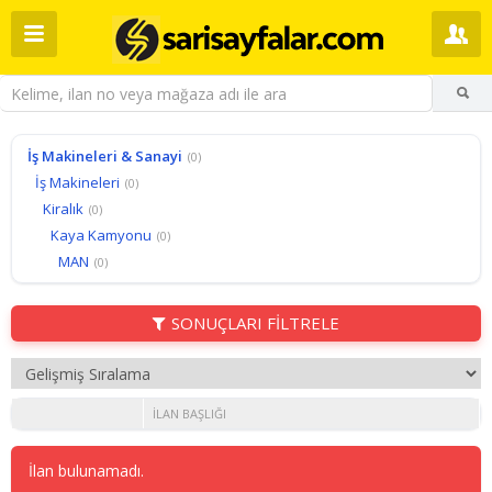
İş Makineleri & Sanayi
(0)
İş Makineleri
(0)
Kiralık
(0)
Kaya Kamyonu
(0)
MAN
(0)
SONUÇLARI FİLTRELE
İLAN BAŞLIĞI
İlan bulunamadı.