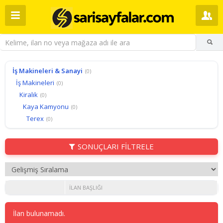
İş Makineleri & Sanayi
(0)
İş Makineleri
(0)
Kiralık
(0)
Kaya Kamyonu
(0)
Terex
(0)
SONUÇLARI FİLTRELE
İLAN BAŞLIĞI
İlan bulunamadı.