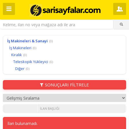
İş Makineleri & Sanayi
(0)
İş Makineleri
(0)
Kiralık
(0)
Teleskopik Yükleyici
(0)
Diğer
(0)
SONUÇLARI FİLTRELE
İLAN BAŞLIĞI
İlan bulunamadı.