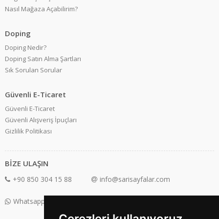
Nasıl Mağaza Açabilirim?
Doping
Doping Nedir?
Doping Satın Alma Şartları
Sık Sorulan Sorular
Güvenli E-Ticaret
Güvenli E-Ticaret
Güvenli Alışveriş İpuçları
Gizlilik Politikası
BİZE ULAŞIN
+90 850 304 15 88
info@sarisayfalar.com
Whatsapp Destek: +90 850 304 15 88
Çerezleri kullanıyoruz