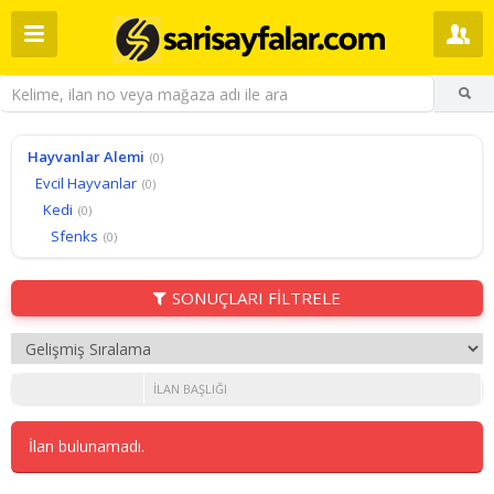
Hayvanlar Alemi
(0)
Evcil Hayvanlar
(0)
Kedi
(0)
Sfenks
(0)
SONUÇLARI FİLTRELE
İLAN BAŞLIĞI
İlan bulunamadı.