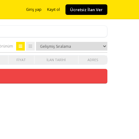
Ücretsiz İlan Ver
Giriş yap
Kayıt ol
.
örünüm
FIYAT
İLAN TARIHI
ADRES