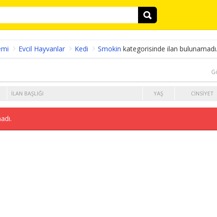
emi
Evcil Hayvanlar
Kedi
Smokin
kategorisinde ilan bulunamadı
G
İLAN BAŞLIĞI
YAŞ
CINSIYET
adı.