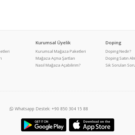
Kurumsal Üyelik
Doping
etleri
Kurumsal Mağaza Paketleri
Doping Nedir?
ı
Mağaza Açma Şartları
Doping Satın Alm
Nasıl Mağaza Açabilirim?
Sık Sorulan Sor
Whatsapp Destek: +90 850 304 15 88