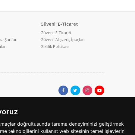
Güvenli E-Ticaret
Güvenli E-Ticaret
a Şartları
Güvenli Alışveriş İpuçları
ular
Gizlilik Politikası
ıyoruz
ar.com'da yer alan kullanıcıların oluşturduğu tüm içerik, görüş ve
amaçlar doğrultusunda tarama deneyiminizi geliştirmek
bilgilerin yanlışlık, eksiklik veya yasalarla düzenlenmiş
eme teknolojilerini kullanır:
web sitesinin temel işlevlerini