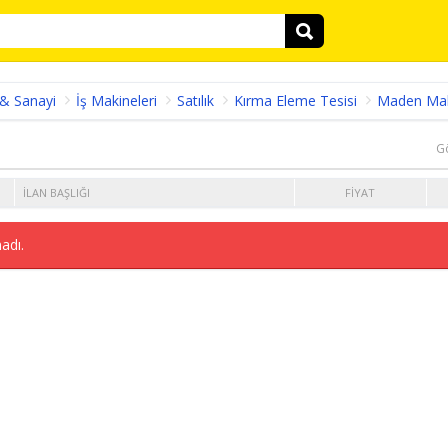
 & Sanayi
İş Makineleri
Satılık
Kırma Eleme Tesisi
Maden Ma
G
İLAN BAŞLIĞI
FIYAT
adı.