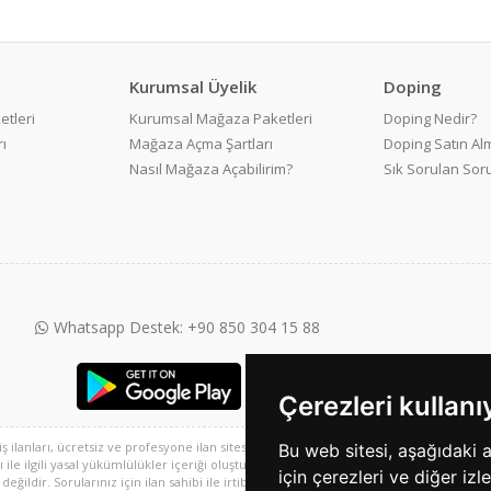
Kurumsal Üyelik
Doping
etleri
Kurumsal Mağaza Paketleri
Doping Nedir?
ı
Mağaza Açma Şartları
Doping Satın Alm
Nasıl Mağaza Açabilirim?
Sık Sorulan Sor
Whatsapp Destek: +90 850 304 15 88
Çerezleri kullan
 iş ilanları, ücretsiz ve profesyone ilan sitesi ve 2. el alışveriş platformu, sarisayfal
Bu web sitesi, aşağıdaki 
e ilgili yasal yükümlülükler içeriği oluşturan kullanıcıya aittir. Bu içeriğin, görüş ve 
için çerezleri ve diğer izl
ğildir. Sorularınız için ilan sahibi ile irtibata geçebilirsiniz.