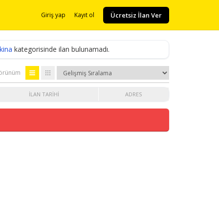
Ücretsiz İlan Ver
Giriş yap
Kayıt ol
kina
kategorisinde ilan bulunamadı.
örünüm
İLAN TARIHI
ADRES