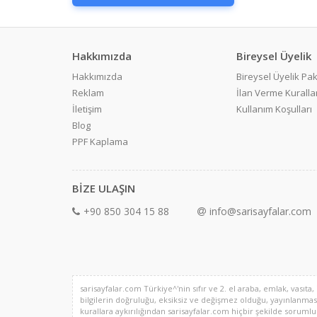
Hakkımızda
Bireysel Üyelik
Hakkımızda
Bireysel Üyelik Pak
Reklam
İlan Verme Kurallar
İletişim
Kullanım Koşulları
Blog
PPF Kaplama
BİZE ULAŞIN
+90 850 304 15 88
info@sarisayfalar.com
sarisayfalar.com Türkiye^'nin sıfır ve 2. el araba, emlak, vasıta,
bilgilerin doğruluğu, eksiksiz ve değişmez olduğu, yayınlanması il
kurallara aykırılığından sarisayfalar.com hiçbir şekilde sorumlu de