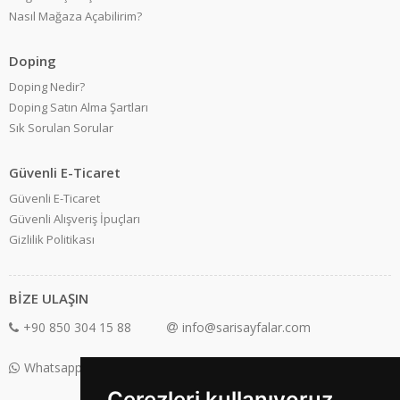
Nasıl Mağaza Açabilirim?
Doping
Doping Nedir?
Doping Satın Alma Şartları
Sık Sorulan Sorular
Güvenli E-Ticaret
Güvenli E-Ticaret
Güvenli Alışveriş İpuçları
Gizlilik Politikası
BİZE ULAŞIN
+90 850 304 15 88
info@sarisayfalar.com
Whatsapp Destek: +90 850 304 15 88
Çerezleri kullanıyoruz