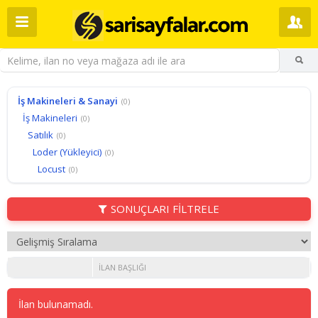
İş Makineleri & Sanayi
(0)
İş Makineleri
(0)
Satılık
(0)
Loder (Yükleyici)
(0)
Locust
(0)
SONUÇLARI FİLTRELE
İLAN BAŞLIĞI
İlan bulunamadı.