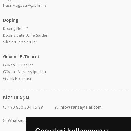
Nasıl Mağaza Açabilirim?
Doping
Doping Nedir?
Doping Satın Alma Şartları
Sık Sorulan Sorular
Güvenli E-Ticaret
Güvenli E-Ticaret
Güvenli Alışveriş İpuçları
Gizlilik Politikası
BİZE ULAŞIN
+90 850 304 15 88
info@sarisayfalar.com
Whatsapp Destek: +90 850 304 15 88
Çerezleri kullanıyoruz