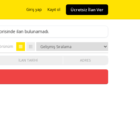
Ücretsiz İlan Ver
Giriş yap
Kayıt ol
orisinde ilan bulunamadı.
örünüm
İLAN TARIHI
ADRES