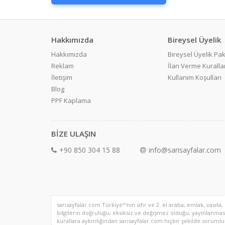
Hakkımızda
Bireysel Üyelik
Hakkımızda
Bireysel Üyelik Pak
Reklam
İlan Verme Kurallar
İletişim
Kullanım Koşulları
Blog
PPF Kaplama
BİZE ULAŞIN
+90 850 304 15 88
info@sarisayfalar.com
sarisayfalar.com Türkiye^'nin sıfır ve 2. el araba, emlak, vasıta,
bilgilerin doğruluğu, eksiksiz ve değişmez olduğu, yayınlanması il
kurallara aykırılığından sarisayfalar.com hiçbir şekilde sorumlu de