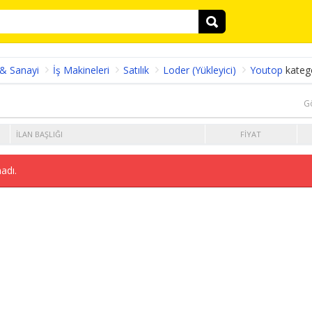
 & Sanayi
İş Makineleri
Satılık
Loder (Yükleyici)
Youtop
kateg
G
İLAN BAŞLIĞI
FIYAT
adı.