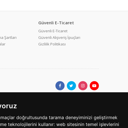
Güvenli E-Ticaret
Güvenli E-Ticaret
a Şartları
Güvenli Alışveriş İpuçları
ular
Gizlilik Politikası
ıyoruz
ar.com'da yer alan kullanıcıların oluşturduğu tüm içerik, görüş ve
amaçlar doğrultusunda tarama deneyiminizi geliştirmek
bilgilerin yanlışlık, eksiklik veya yasalarla düzenlenmiş
eme teknolojilerini kullanır:
web sitesinin temel işlevlerini