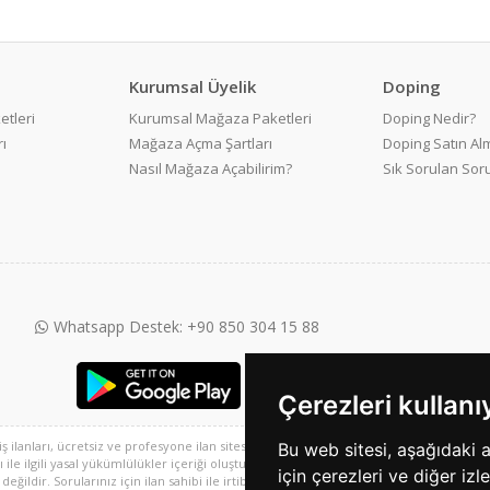
Kurumsal Üyelik
Doping
etleri
Kurumsal Mağaza Paketleri
Doping Nedir?
ı
Mağaza Açma Şartları
Doping Satın Alm
Nasıl Mağaza Açabilirim?
Sık Sorulan Sor
Whatsapp Destek: +90 850 304 15 88
Çerezleri kullan
 iş ilanları, ücretsiz ve profesyone ilan sitesi ve 2. el alışveriş platformu, sarisayfal
Bu web sitesi, aşağıdaki 
e ilgili yasal yükümlülükler içeriği oluşturan kullanıcıya aittir. Bu içeriğin, görüş ve 
için çerezleri ve diğer izl
ğildir. Sorularınız için ilan sahibi ile irtibata geçebilirsiniz.