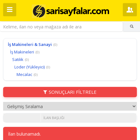
İş Makineleri & Sanayi
(0)
İş Makineleri
(0)
Satılık
(0)
Loder (Yükleyici)
(0)
Mecalac
(0)
SONUÇLARI FİLTRELE
İLAN BAŞLIĞI
İlan bulunamadı.