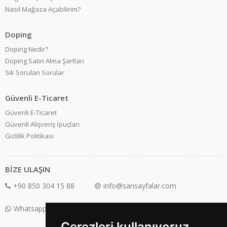
Nasıl Mağaza Açabilirim?
Doping
Doping Nedir?
Doping Satın Alma Şartları
Sık Sorulan Sorular
Güvenli E-Ticaret
Güvenli E-Ticaret
Güvenli Alışveriş İpuçları
Gizlilik Politikası
BİZE ULAŞIN
+90 850 304 15 88
info@sarisayfalar.com
Whatsapp Destek: +90 850 304 15 88
Çerezleri kullanıyoruz