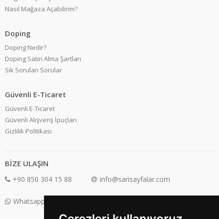
Nasıl Mağaza Açabilirim?
Doping
Doping Nedir?
Doping Satın Alma Şartları
Sık Sorulan Sorular
Güvenli E-Ticaret
Güvenli E-Ticaret
Güvenli Alışveriş İpuçları
Gizlilik Politikası
BİZE ULAŞIN
+90 850 304 15 88
info@sarisayfalar.com
Whatsapp Destek: +90 850 304 15 88
Çerezleri kullanıyoruz