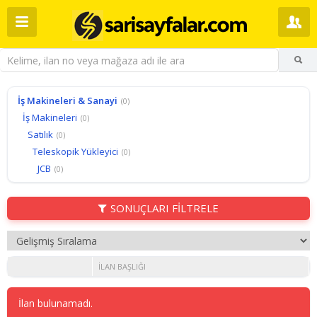
İş Makineleri & Sanayi
(0)
İş Makineleri
(0)
Satılık
(0)
Teleskopik Yükleyici
(0)
JCB
(0)
SONUÇLARI FİLTRELE
İLAN BAŞLIĞI
İlan bulunamadı.