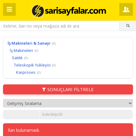
İş Makineleri & Sanayi
(0)
İş Makineleri
(0)
Satılık
(0)
Teleskopik Yükleyici
(0)
Karproses
(0)
SONUÇLARI FİLTRELE
İLAN BAŞLIĞI
İlan bulunamadı.