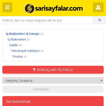
İş Makineleri & Sanayi
(0)
İş Makineleri
(0)
Satılık
(0)
Teleskopik Yükleyici
(0)
Youtop
(0)
SONUÇLARI FİLTRELE
İLAN BAŞLIĞI
İlan bulunamadı.