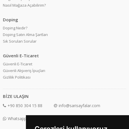
Nasıl Mağaza Açabilirim?
Doping
Doping Nedir?
Doping Satın Alma Şartları
Sık Sorulan Sorular
Güvenli E-Ticaret
Güvenli E-Ticaret
Güvenli Alışveriş İpuçları
Gizlilik Politikası
BİZE ULAŞIN
+90 850 304 15 88
info@sarisayfalar.com
Whatsapp Destek: +90 850 304 15 88
Çerezleri kullanıyoruz