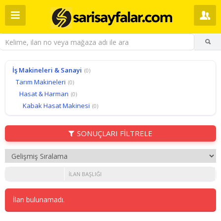
İş Makineleri & Sanayi
(0)
Tarım Makineleri
(0)
Hasat & Harman
(0)
Kabak Hasat Makinesi
(0)
SONUÇLARI FİLTRELE
İLAN BAŞLIĞI
İlan bulunamadı.