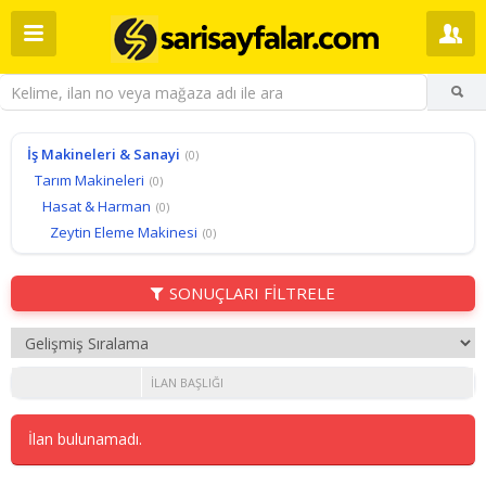
İş Makineleri & Sanayi
(0)
Tarım Makineleri
(0)
Hasat & Harman
(0)
Zeytin Eleme Makinesi
(0)
SONUÇLARI FİLTRELE
İLAN BAŞLIĞI
İlan bulunamadı.