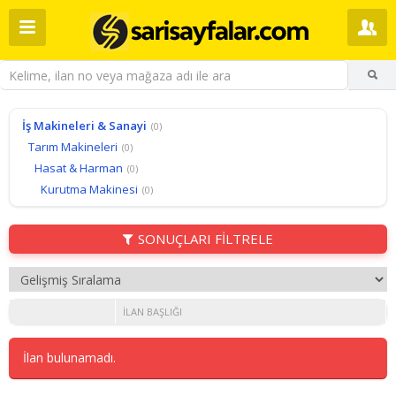
İş Makineleri & Sanayi
(0)
Tarım Makineleri
(0)
Hasat & Harman
(0)
Kurutma Makinesi
(0)
SONUÇLARI FİLTRELE
İLAN BAŞLIĞI
İlan bulunamadı.