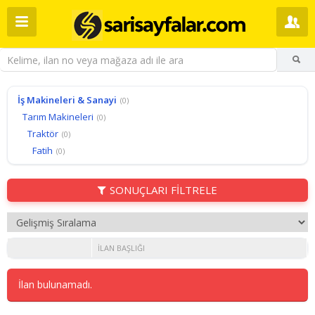
İş Makineleri & Sanayi
(0)
Tarım Makineleri
(0)
Traktör
(0)
Fatih
(0)
SONUÇLARI FİLTRELE
İLAN BAŞLIĞI
İlan bulunamadı.