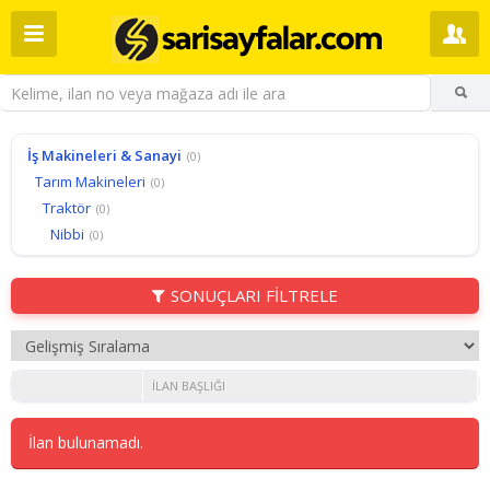
İş Makineleri & Sanayi
(0)
Tarım Makineleri
(0)
Traktör
(0)
Nibbi
(0)
SONUÇLARI FİLTRELE
İLAN BAŞLIĞI
İlan bulunamadı.