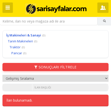
İş Makineleri & Sanayi
(0)
Tarım Makineleri
(0)
Traktör
(0)
Pancar
(0)
SONUÇLARI FİLTRELE
İLAN BAŞLIĞI
İlan bulunamadı.