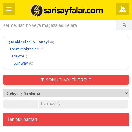
İş Makineleri & Sanayi
(0)
Tarım Makineleri
(0)
Traktör
(0)
Sunway
(0)
SONUÇLARI FİLTRELE
İLAN BAŞLIĞI
İlan bulunamadı.