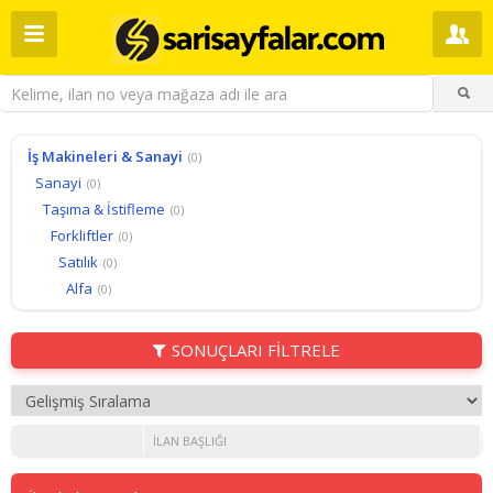
İş Makineleri & Sanayi
(0)
Sanayi
(0)
Taşıma & İstifleme
(0)
Forkliftler
(0)
Satılık
(0)
Alfa
(0)
SONUÇLARI FİLTRELE
İLAN BAŞLIĞI