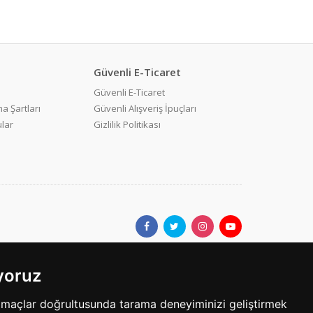
Güvenli E-Ticaret
Güvenli E-Ticaret
a Şartları
Güvenli Alışveriş İpuçları
ular
Gizlilik Politikası
ıyoruz
ar.com'da yer alan kullanıcıların oluşturduğu tüm içerik, görüş ve
amaçlar doğrultusunda tarama deneyiminizi geliştirmek
bilgilerin yanlışlık, eksiklik veya yasalarla düzenlenmiş