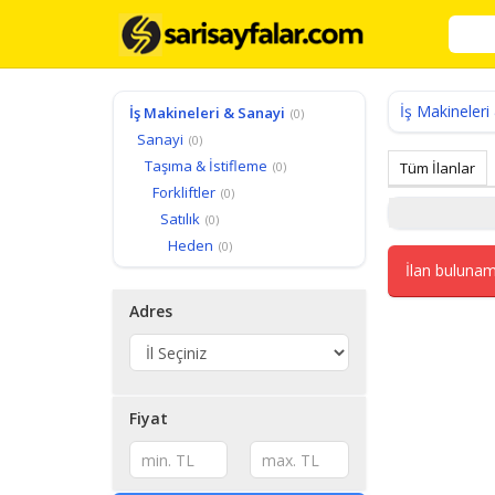
İş Makineleri
İş Makineleri & Sanayi
(0)
Sanayi
(0)
Taşıma & İstifleme
(0)
Tüm İlanlar
Forkliftler
(0)
Satılık
(0)
Heden
(0)
İlan bulunam
Adres
Fiyat