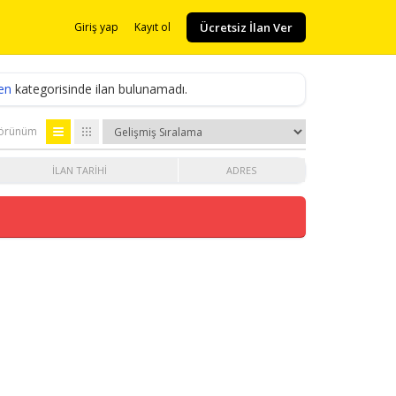
Ücretsiz İlan Ver
Giriş yap
Kayıt ol
en
kategorisinde ilan bulunamadı.
örünüm
İLAN TARIHI
ADRES