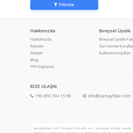
Filtrele
Hakkımızda
Bireysel Üyelik
Hakkımızda
Bireysel Üyelik Pak
Reklam
İlan Verme Kurallar
İletişim
Kullanım Koşulları
Blog
PPF Kaplama
BİZE ULAŞIN
+90 850 304 15 88
info@sarisayfalar.com
sarisayfalar.com Türkiye^'nin sıfır ve 2. el araba, emlak, vasıta,
bilgilerin doğruluğu, eksiksiz ve değişmez olduğu, yayınlanması il