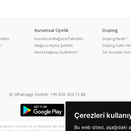
Kurumsal Üyelik
Doping
etleri
Kurumsal Mağaza Paketleri
Doping Nedir?
ı
Mağaza Açma Şartları
Doping Satın Alm
Nasıl Mağaza Açabilirim?
Sık Sorulan Sor
Whatsapp Destek: +90 850 304 15 88
Çerezleri kullan
 iş ilanları, ücretsiz ve profesyone ilan sitesi ve 2. el alışveriş platformu, sarisayfal
Bu web sitesi, aşağıdaki 
e ilgili yasal yükümlülükler içeriği oluşturan kullanıcıya aittir. Bu içeriğin, görüş ve 