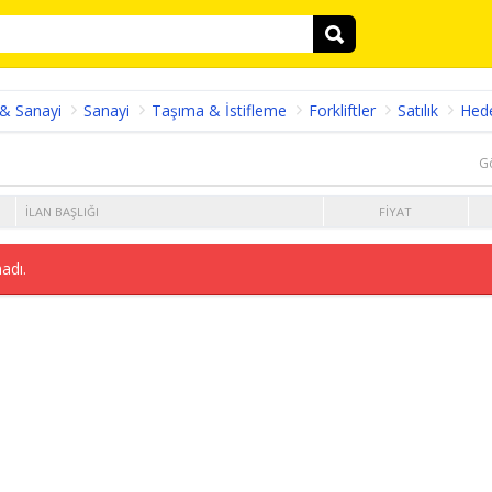
 & Sanayi
Sanayi
Taşıma & İstifleme
Forkliftler
Satılık
Hed
G
İLAN BAŞLIĞI
FIYAT
adı.