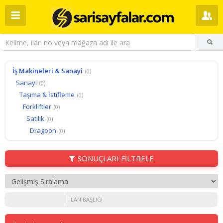
İş Makineleri & Sanayi
(0)
Sanayi
(0)
Taşıma & İstifleme
(0)
Forkliftler
(0)
Satılık
(0)
Dragoon
(0)
SONUÇLARI FİLTRELE
İLAN BAŞLIĞI