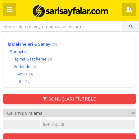
İş Makineleri & Sanayi
(0)
Sanayi
(0)
Taşıma & İstifleme
(0)
Forkliftler
(0)
Satılık
(0)
BT
(0)
SONUÇLARI FİLTRELE
İLAN BAŞLIĞI