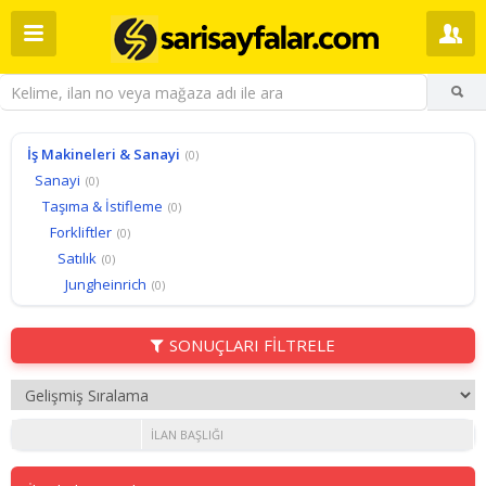
İş Makineleri & Sanayi
(0)
Sanayi
(0)
Taşıma & İstifleme
(0)
Forkliftler
(0)
Satılık
(0)
Jungheinrich
(0)
SONUÇLARI FİLTRELE
İLAN BAŞLIĞI