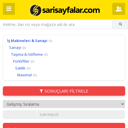
İş Makineleri & Sanayi
(0)
Sanayi
(0)
Taşıma & İstifleme
(0)
Forkliftler
(0)
Satılık
(0)
Maximal
(0)
SONUÇLARI FİLTRELE
İLAN BAŞLIĞI