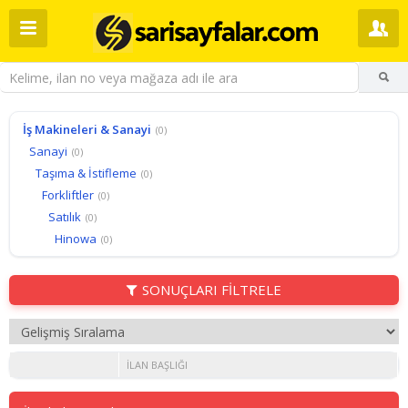
İş Makineleri & Sanayi
(0)
Sanayi
(0)
Taşıma & İstifleme
(0)
Forkliftler
(0)
Satılık
(0)
Hinowa
(0)
SONUÇLARI FİLTRELE
İLAN BAŞLIĞI