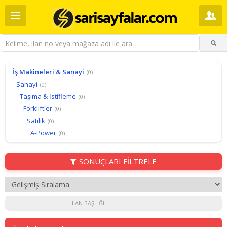
İş Makineleri & Sanayi
(0)
Sanayi
(0)
Taşıma & İstifleme
(0)
Forkliftler
(0)
Satılık
(0)
A-Power
(0)
SONUÇLARI FİLTRELE
İLAN BAŞLIĞI