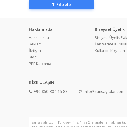
Filtrele
Hakkımızda
Bireysel Üyelik
Hakkımızda
Bireysel Üyelik Pak
Reklam
İlan Verme Kurallar
İletişim
Kullanım Koşulları
Blog
PPF Kaplama
BİZE ULAŞIN
+90 850 304 15 88
info@sarisayfalar.com
sarisayfalar.com Türkiye^'nin sıfır ve 2. el araba, emlak, vasıta,
bilgilerin doğruluğu, eksiksiz ve değişmez olduğu, yayınlanması il