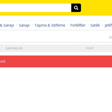
 & Sanayi
Sanayi
Taşıma & İstifleme
Forkliftler
Satılık
Jetlif
G
İLAN BAŞLIĞI
FIYAT
adı.