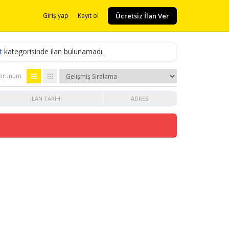
Ücretsiz İlan Ver
Giriş yap
Kayıt ol
t
kategorisinde ilan bulunamadı.
örünüm
İLAN TARIHI
ADRES