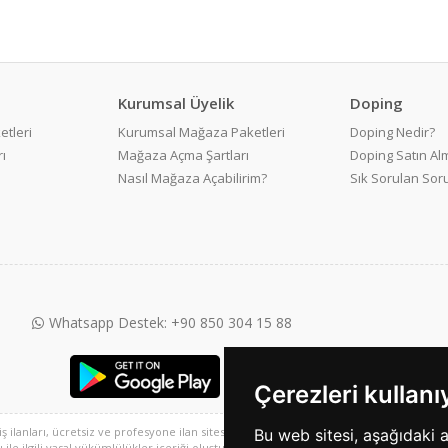
Kurumsal Üyelik
Doping
etleri
Kurumsal Mağaza Paketleri
Doping Nedir?
ı
Mağaza Açma Şartları
Doping Satın Alm
Nasıl Mağaza Açabilirim?
Sık Sorulan Sor
Whatsapp Destek: +90 850 304 15 88
Çerezleri kullan
 iş ilanları, ücretsiz ve profesyone ilan sitesi ve 2. el alışveriş platformu, sarisayfal
Bu web sitesi, aşağıdaki 
e ilgili yasal yükümlülükler içeriği oluşturan kullanıcıya aittir. Bu içeriğin, görüş ve 