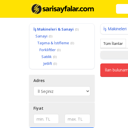
İş Makineleri
İş Makineleri & Sanayi
(0)
Sanayi
(0)
Taşıma & İstifleme
(0)
Tüm İlanlar
Forkliftler
(0)
Satılık
(0)
Jetlift
(0)
İlan bulunam
Adres
Fiyat