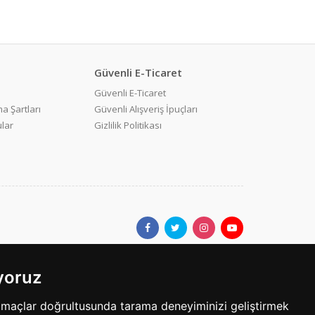
Güvenli E-Ticaret
Güvenli E-Ticaret
a Şartları
Güvenli Alışveriş İpuçları
ular
Gizlilik Politikası
ıyoruz
ar.com'da yer alan kullanıcıların oluşturduğu tüm içerik, görüş ve
amaçlar doğrultusunda tarama deneyiminizi geliştirmek
bilgilerin yanlışlık, eksiklik veya yasalarla düzenlenmiş