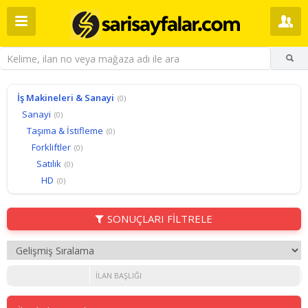
İş Makineleri & Sanayi
(0)
Sanayi
(0)
Taşıma & İstifleme
(0)
Forkliftler
(0)
Satılık
(0)
HD
(0)
SONUÇLARI FİLTRELE
İLAN BAŞLIĞI