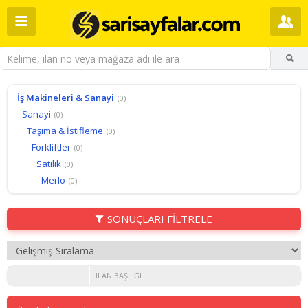
İş Makineleri & Sanayi
(0)
Sanayi
(0)
Taşıma & İstifleme
(0)
Forkliftler
(0)
Satılık
(0)
Merlo
(0)
SONUÇLARI FİLTRELE
İLAN BAŞLIĞI