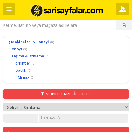
İş Makineleri & Sanayi
(0)
Sanayi
(0)
Taşıma & İstifleme
(0)
Forkliftler
(0)
Satılık
(0)
Climax
(0)
SONUÇLARI FİLTRELE
İLAN BAŞLIĞI