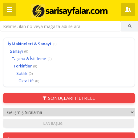
İş Makineleri & Sanayi
(0)
Sanayi
(0)
Taşıma & İstifleme
(0)
Forkliftler
(0)
Satılık
(0)
Okta Lift
(0)
SONUÇLARI FİLTRELE
İLAN BAŞLIĞI