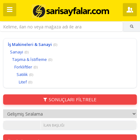
İş Makineleri & Sanayi
(0)
Sanayi
(0)
Taşıma & İstifleme
(0)
Forkliftler
(0)
Satılık
(0)
Litef
(0)
SONUÇLARI FİLTRELE
İLAN BAŞLIĞI